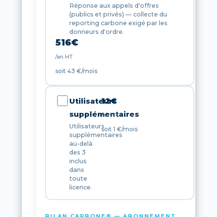
Réponse aux appels d'offres
(publics et privés) — collecte du
reporting carbone exigé par les
donneurs d'ordre.
516
€
/an HT
soit 43 €/mois
Utilisateurs
12
€
supplémentaires
/an HT
Utilisateurs
soit 1 €/mois
supplémentaires
au-delà
des 3
inclus
dans
toute
licence.
BILAN CARBONE® — ABONNEMENT