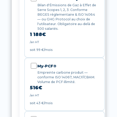
Bilan d'Émissions de Gaz à Effet de
Serre Scopes 1, 2, 3. Conforme
BEGES réglementaire & ISO 14064
— ou GHG Protocol au choix de
l'utilisateur. Obligatoire au-delà de
500 salariés.
1 188
€
/an HT
soit 99 €/mois
My-PCF®
Empreinte carbone produit —
conforme ISO 14067, MACF/CBAM.
Volume de PCF illimité.
516
€
/an HT
soit 43 €/mois