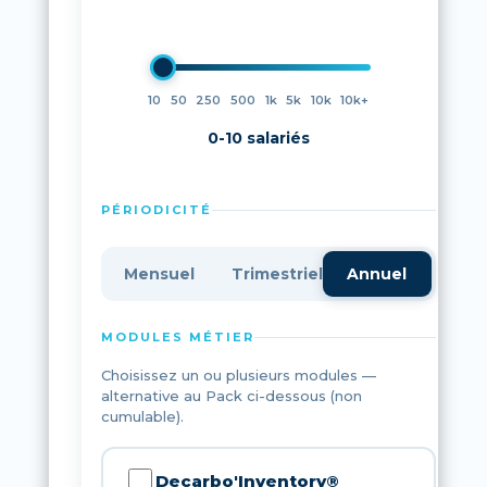
10
50
250
500
1k
5k
10k
10k+
0-10 salariés
PÉRIODICITÉ
Mensuel
Trimestriel
Annuel
MODULES MÉTIER
Choisissez un ou plusieurs modules —
alternative au Pack ci-dessous (non
cumulable).
Decarbo'Inventory®