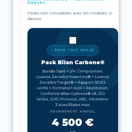
ANNUEL
Packs non cumulables avec les modules ci-
dessus.
⚡ PACK TOUT INCLUS
Pack Bilan Carbone®
Bundle SaaS + J/H. Composition:
Licence Decarbo'Inventory® + Licence
Decarbo'Target® + Rapport BGES
vérifié + Formation outil + Restitution.
Conforme Bilan Carbone® v8, ISO
14064, GHG Protocol, ABC. Périmètre:
3 sites/filiales max.
ABONNEMENT ANNUEL
4 500 €