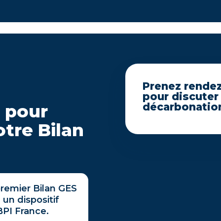
Prenez rendez
pour discuter
 pour
décarbonation
tre Bilan
remier Bilan GES
un dispositif
BPI France.