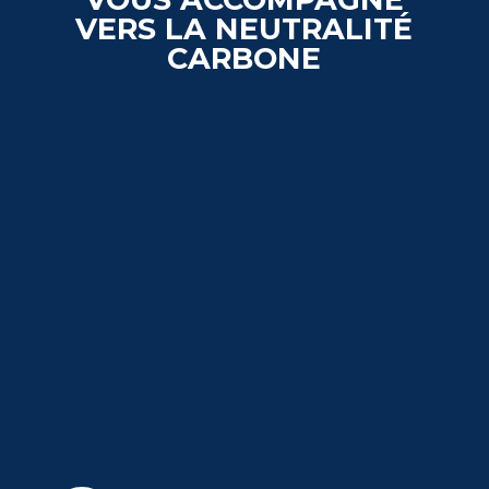
VERS LA NEUTRALITÉ
CARBONE
Analyse de la
demande
_______
Étude de la demande et des
besoins clients en matière de
compensation carbone :
Typologie de produits
(conservation, évitement,