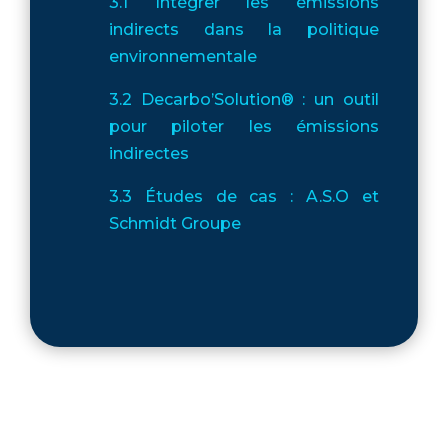
3.1 Intégrer les émissions
indirects dans la politique
environnementale
3.2 Decarbo’Solution® : un outil
pour piloter les émissions
indirectes
3.3 Études de cas : A.S.O et
Schmidt Groupe