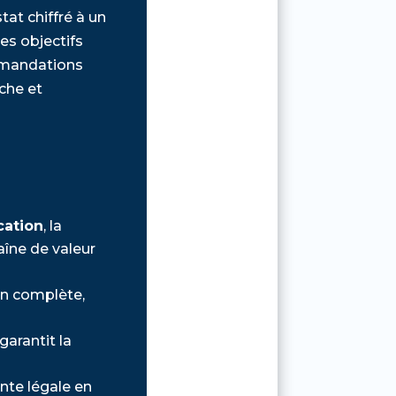
at chiffré à un
des objectifs
ommandations
che et
cation
, la
aîne de valeur
on complète,
garantit la
nte légale en