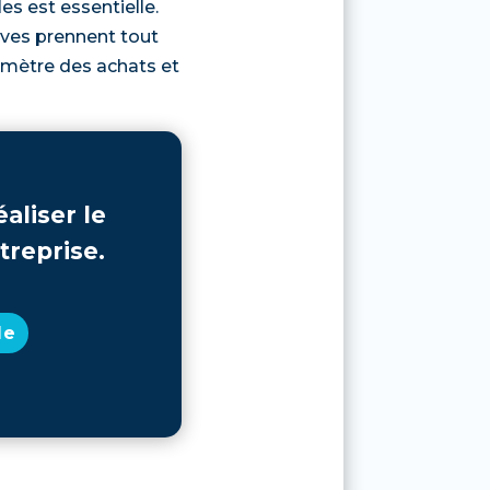
es est essentielle.
tives prennent tout
rimètre des achats et
aliser le
treprise.
de