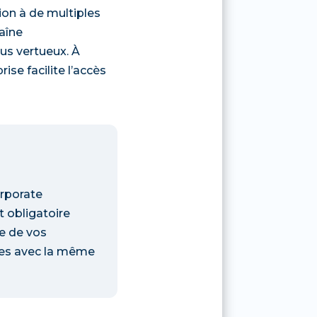
ion à de multiples
haîne
us vertueux. À
ise facilite l’accès
rporate
t obligatoire
te de vos
tées avec la même