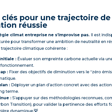
 clés pour une trajectoire de
tion réussie
égie climat entreprise
ne s’improvise pas.
Il est ind
rée pour transformer une ambition de neutralité en rés
e trajectoire climatique cohérente :
itiale :
Évaluer son empreinte carbone actuelle via un
 fonctionnement.
ap :
Fixer des objectifs de diminution vers le “zéro émis
imatique.
lan :
Déployer un plan d’action concret avec des action
ng terme.
inue :
S’appuyer sur des méthodologies reconnues, comm
bon Transition), pour valider la pertinence des efforts f
anière dynamique.
💡