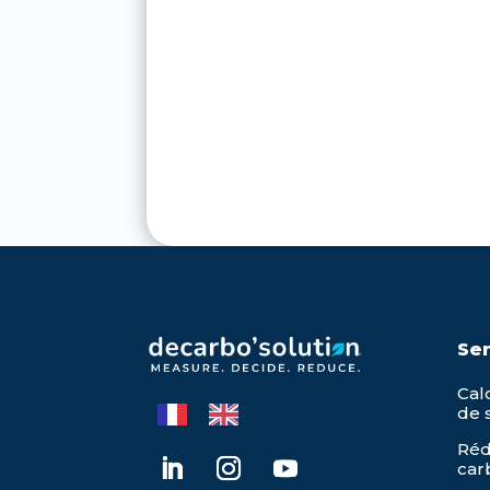
Ser
Cal
de 
Réd
car