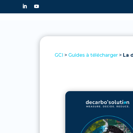
GCI
>
Guides à télécharger
>
La 