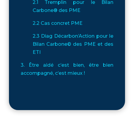
2.1 Tremplin pour le Bilan
Carbone® des PME
2.2 Cas concret PME
2.3 Diag Décarbon’Action pour le
Bilan Carbone© des PME et des
ETI
3. Être aidé c’est bien, être bien
accompagné, c’est mieux !