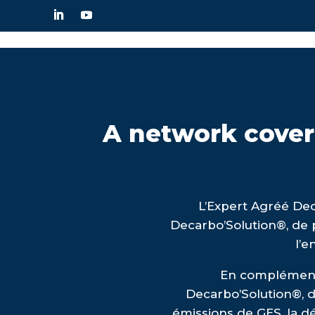
A network cover
L’Expert Agréé Dec
Decarbo’Solution®, de 
l’e
En complément, 
Decarbo’Solution®, 
émissions de GES, la dé