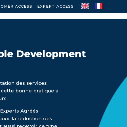
TOMER ACCESS
-
EXPERT ACCESS
able Development
tation des services
 cette bonne pratique à
urs.
d’Experts Agréés
our la réduction des
t aussi recevoir ce type